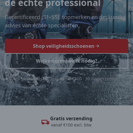
de échte professional
Gecertificeerd (S1–S5), topmerken en deskundig
advies van échte specialisten.
Shop veiligheidsschoenen
Welke norm heb ik nodig?
★ 4,8/5 · Gratis verzending vanaf €100 · 30 dagen retour
Gratis verzending
vanaf €100 excl. btw