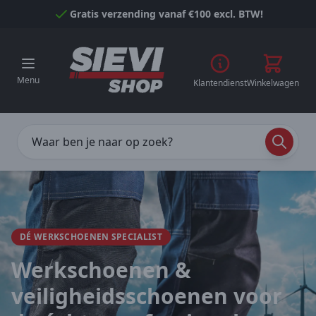
Naar inhoud gaan
Gratis verzending vanaf €100 excl. BTW!
Menu
Klantendienst
Winkelwagen
DÉ WERKSCHOENEN SPECIALIST
Werkschoenen &
veiligheidsschoenen voor