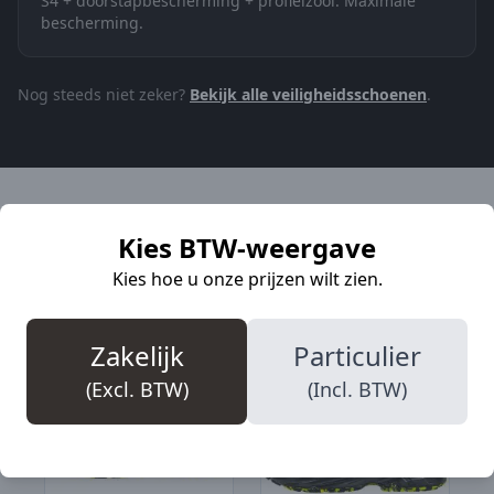
S4 + doorstapbescherming + profielzool. Maximale
bescherming.
Nog steeds niet zeker?
Bekijk alle veiligheidsschoenen
.
Bestsellers
Kies BTW-weergave
Kies hoe u onze prijzen wilt zien.
De favorieten van onze klanten.
Zakelijk
Particulier
(Excl. BTW)
(Incl. BTW)