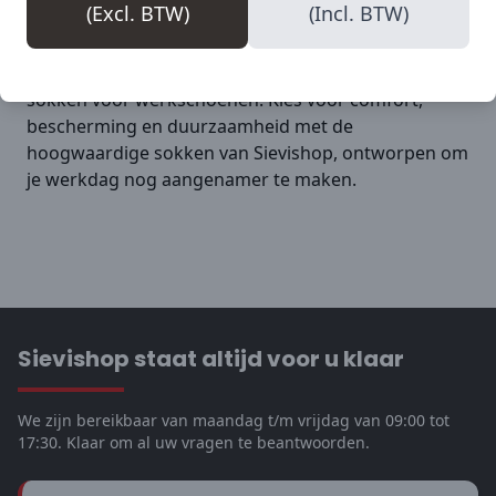
(Excl. BTW)
(Incl. BTW)
Bestel jouw sokken vandaag nog
Bezoek onze webshop en bestel vandaag nog jouw
sokken voor werkschoenen. Kies voor comfort,
bescherming en duurzaamheid met de
hoogwaardige sokken van Sievishop, ontworpen om
je werkdag nog aangenamer te maken.
Sievishop staat altijd voor u klaar
We zijn bereikbaar van maandag t/m vrijdag van 09:00 tot
17:30. Klaar om al uw vragen te beantwoorden.