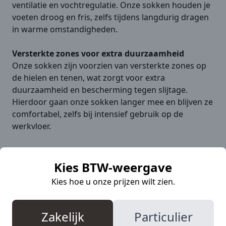
ventilatie en vochtregulatie. Onze sokken houden je
voeten droog en fris, zelfs tijdens langdurig dragen
in warme omstandigheden.
Versterkte zones voor extra duurzaamheid
Onze sokken zijn voorzien van versterkte zones op
de hielen en tenen, wat zorgt voor extra
duurzaamheid en bescherming tegen slijtage.
Hierdoor gaan onze sokken langer mee en blijven ze
comfortabel, zelfs bij intensief gebruik op de
werkvloer.
Naadloze constructie voor irritatievrij dragen
Geniet van het naadloze ontwerp van onze sokken,
Kies BTW-weergave
dat irritatie en wrijving voorkomt tijdens het dragen
Kies hoe u onze prijzen wilt zien.
van werkschoenen. Onze sokken zijn ontworpen
voor een comfortabele pasvorm zonder vervelende
naden, waardoor je je kunt concentreren op je werk
Zakelijk
Particulier
zonder afleiding.