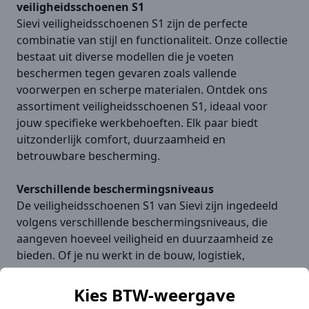
veiligheidsschoenen S1
Sievi veiligheidsschoenen S1 zijn de perfecte
combinatie van stijl en functionaliteit. Onze collectie
bestaat uit diverse modellen die je voeten
beschermen tegen gevaren zoals vallende
voorwerpen en scherpe materialen. Ontdek ons
assortiment veiligheidsschoenen S1, ideaal voor
jouw specifieke werkbehoeften. Elk paar biedt
uitzonderlijk comfort, duurzaamheid en
betrouwbare bescherming.
Verschillende beschermingsniveaus
De veiligheidsschoenen S1 van Sievi zijn ingedeeld
volgens verschillende beschermingsniveaus, die
aangeven hoeveel veiligheid en duurzaamheid ze
bieden. Of je nu werkt in de bouw, logistiek,
magazijnen of industrie, wij hebben de juiste
veiligheidsschoenen S1 die aan jouw specifieke eisen
Kies BTW-weergave
voldoen. Onze schoenen zijn ideaal voor