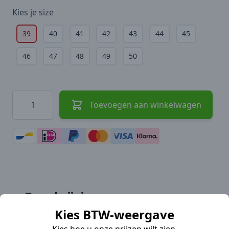
Kies je
size
39
40
41
42
43
44
45
46
47
48
49
50
Hoeveelheid
Toevoegen aan winkelwagen
Beschrijving
Kies BTW-weergave