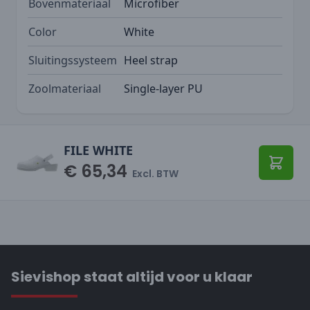
Bovenmateriaal
Microfiber
Color
White
Sluitingssysteem
Heel strap
Zoolmateriaal
Single-layer PU
FILE WHITE
€ 65,34
Toevo
Excl. BTW
Sievishop staat altijd voor u klaar