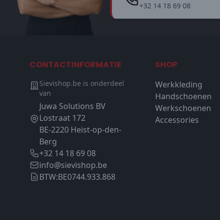
+32 14 18 69 08
CONTACTINFORMATIE
SHOP
Sievishop.be is onderdeel
Werkkleding
van
Handschoenen
Juwa Solutions BV
Werkschoenen
Lostraat 172
Accessories
BE-2220 Heist-op-den-
Berg
+32 14 18 69 08
info@sievishop.be
BTW:
BE0744.933.868