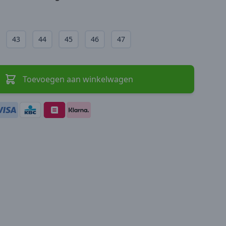
43
44
45
46
47
Toevoegen aan winkelwagen