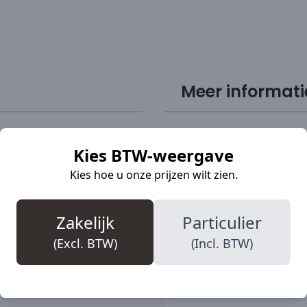
Meer informati
l, dat de voet laat
Kies BTW-weergave
SKU
en houdt. Sievi GORE-TEX
Kies hoe u onze prijzen wilt zien.
ende, vochtige
Merk
S-normering
Zakelijk
Particulier
Teenbescherming
(Excl. BTW)
(Incl. BTW)
Veiligheidsklasse
Bovenmateriaal