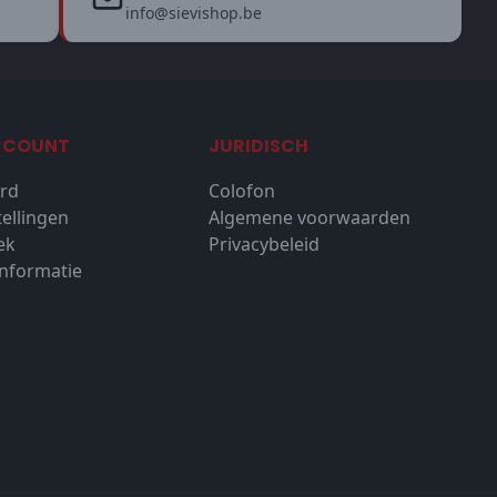
info@sievishop.be
CCOUNT
JURIDISCH
rd
Colofon
tellingen
Algemene voorwaarden
ek
Privacybeleid
nformatie