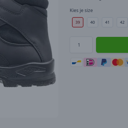
Kies je
size
39
40
41
42
Hoeveelheid