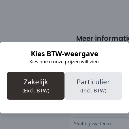
Meer informati
Kies BTW-weergave
Kies hoe u onze prijzen wilt zien.
X voering voor vele
SKU
en ademende
voering gelamineerd is.
Merk
Zakelijk
Particulier
ctiezool met een geweldige
Veiligheidsklasse
rk is van duurzaam
(Excl. BTW)
(Incl. BTW)
tra comfort.
Bovenmateriaal
Color
Sluitingssysteem