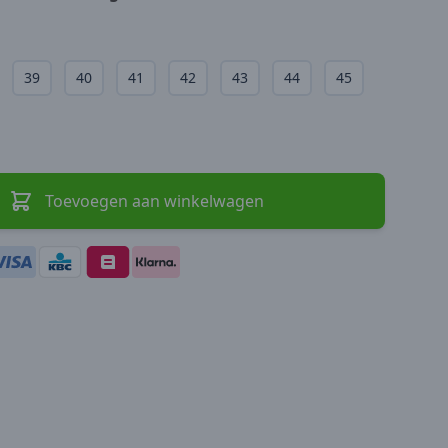
39
40
41
42
43
44
45
Toevoegen aan winkelwagen