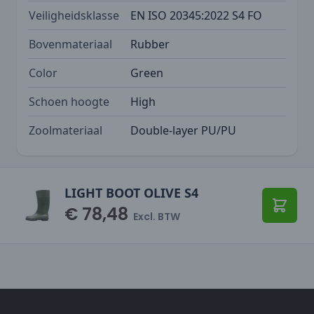
Veiligheidsklasse
EN ISO 20345:2022 S4 FO
Bovenmateriaal
Rubber
Color
Green
Schoen hoogte
High
Zoolmateriaal
Double-layer PU/PU
LIGHT BOOT OLIVE S4
€ 78,48
Toevo
Excl. BTW