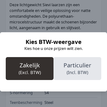
Deze lichtgewicht Sievi laarzen zijn een
comfortabele en veilige oplossing voor natte
omstandigheden. De polyurethaan-
microcelstructuur maakt de schoenen bijzonder
licht, aangenaam in gebruik en slijtvast.
Kies BTW-weergave
Kies hoe u onze prijzen wilt zien.
Meer informatie
Zakelijk
Particulier
(Excl. BTW)
(Incl. BTW)
SKU
SIE-95-51010-112-95O
Merk
Sievi
S-normering
S4
Teenbescherming
Steel