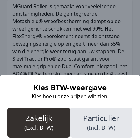
MGuard Roller is gemaakt voor veeleisende
omstandigheden. De geïntegreerde
Metashield® wreefbescherming dempt op de
wreef gerichte schokken met wel 90%. Het
FlexEnergy®-veerelement neemt de ontstane
bewegingsenergie op en geeft meer dan 55%
van die energie weer terug aan uw stappen. De
Sievi TractionPro®-zool staat garant voor
maximale grip en de Dual Comfort inlegzool, het
BOA® Fit System sluitmechanisme en de XL-leest
verhogen het draagcomfort.
Kies BTW-weergave
Kies hoe u onze prijzen wilt zien.
Meer informatie
Zakelijk
Particulier
(Excl. BTW)
(Incl. BTW)