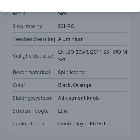
SKU
SIE-48-52425-373-25M
Merk
Sievi
S-normering
S3HRO
Teenbescherming
Aluminium
EN ISO 20345:2011 S3 HRO M
Veiligheidsklasse
SRC
Bovenmateriaal
Split leather
Color
Black, Orange
Sluitingssysteem
Adjustment knob
Schoen hoogte
Low
Zoolmateriaal
Double-layer PU/RU