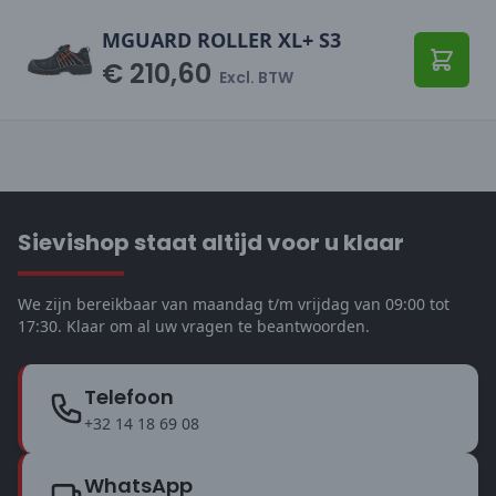
MGUARD ROLLER XL+ S3
€ 210,60
Toevo
Excl. BTW
Sievishop staat altijd voor u klaar
We zijn bereikbaar van maandag t/m vrijdag van 09:00 tot
17:30. Klaar om al uw vragen te beantwoorden.
Telefoon
+32 14 18 69 08
WhatsApp