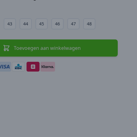
43
44
45
46
47
48
Toevoegen aan winkelwagen