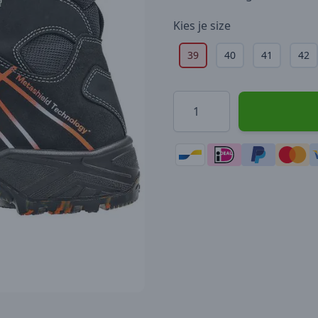
Kies je
size
39
40
41
42
Hoeveelheid