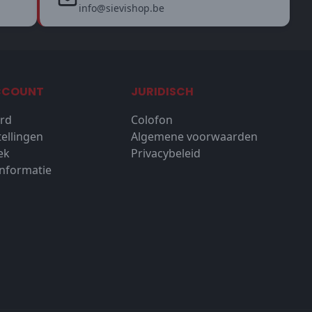
info@sievishop.be
CCOUNT
JURIDISCH
rd
Colofon
tellingen
Algemene voorwaarden
ek
Privacybeleid
nformatie