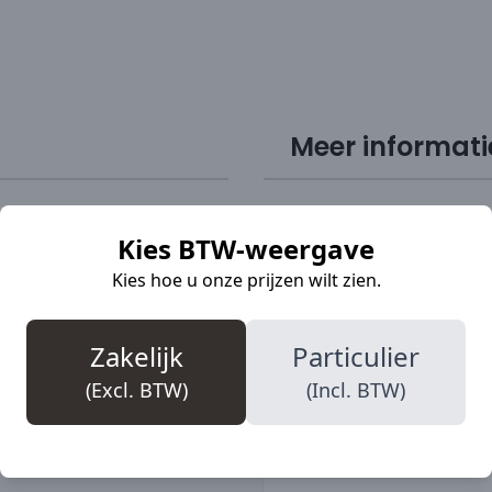
Meer informati
tandigheden. De
Kies BTW-weergave
SKU
empt op de wreef
Kies hoe u onze prijzen wilt zien.
®-veerelement neemt de
Merk
 55% van die energie
S-normering
-zool staat garant voor
Zakelijk
Particulier
 BOA® Fit System
Teenbescherming
(Excl. BTW)
(Incl. BTW)
aagcomfort.
Veiligheidsklasse
Bovenmateriaal