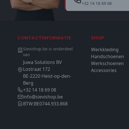
+32 14 18 69 08
CONTACTINFORMATIE
SHOP
Sievishop.be is onderdeel
Werkkleding
van
Handschoenen
Juwa Solutions BV
Werkschoenen
Lostraat 172
Accessories
BE-2220 Heist-op-den-
Berg
+32 14 18 69 08
info@sievishop.be
BTW:
BE0744.933.868